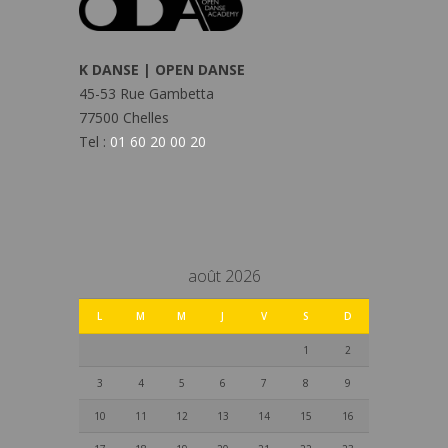
K DANSE | OPEN DANSE
45-53 Rue Gambetta
77500 Chelles
Tel :
01 60 20 00 20
août 2026
L
M
M
J
V
S
D
1
2
3
4
5
6
7
8
9
10
11
12
13
14
15
16