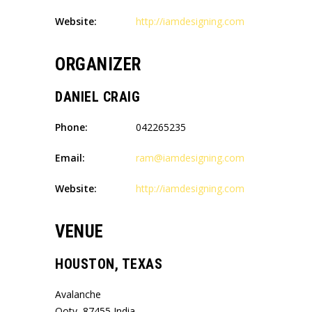
Website:
http://iamdesigning.com
ORGANIZER
DANIEL CRAIG
Phone:
042265235
Email:
ram@iamdesigning.com
Website:
http://iamdesigning.com
VENUE
HOUSTON, TEXAS
Avalanche
Ooty
,
87455
India