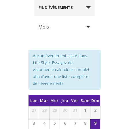
FIND ÉVÈNEMENTS
Mois
Aucun évènements listé dans
Life Style. Essayez de
visionner le calendrier complet
afin d’avoir une liste complète
des évènements.
CALENDRIER
Lun
Mar
Mer
Jeu
Ven
Sam
Dim
DE
Calendrier
27
28
29
30
31
1
2
ÉVÈNEMENTS
de
3
4
5
6
7
8
9
Évènements