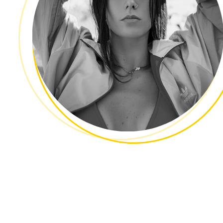
K DANSE | OPEN DANSE
45-53 Rue Gambetta
77500 Chelles
Tel :
01 60 20 00 20