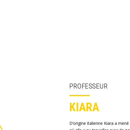
PROFESSEUR
KIARA
D’origine italienne Kiara a mené 